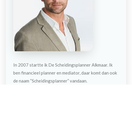
In 2007 startte ik De Scheidingsplanner Alkmaar. Ik
ben financieel planner en mediator, daar komt dan ook
Contact
Maak een afspraak
de naam “Scheidingsplanner” vandaan.
Kerneigenschappen van mijn persoon zijn positief
ingesteld, creatief en recht door zee met als
belangrijkste drijfveer anderen helpen. Mijn ambitie is
mensen die willen scheiden te begeleiden bij het maken
van passende (financiële) keuzes en ze voor te
bereiden op een nieuwe toekomst. Ik sta naast mijn