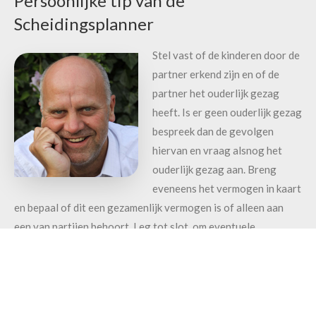
Persoonlijke tip van de
Scheidingsplanner
Stel vast of de kinderen door de
partner erkend zijn en of de
partner het ouderlijk gezag
heeft. Is er geen ouderlijk gezag
bespreek dan de gevolgen
hiervan en vraag alsnog het
ouderlijk gezag aan. Breng
eveneens het vermogen in kaart
Maak een afspraak
en bepaal of dit een gezamenlijk vermogen is of alleen aan
een van partijen behoort. Leg tot slot, om eventuele
onduidelijkheden in toekomst te voorkomen, de afspraken
vast in een convenant en laat dit door de notaris executoriaal
bekrachtigen.