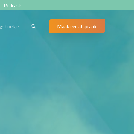
Podcasts
ngsboekje
Maak een afspraak