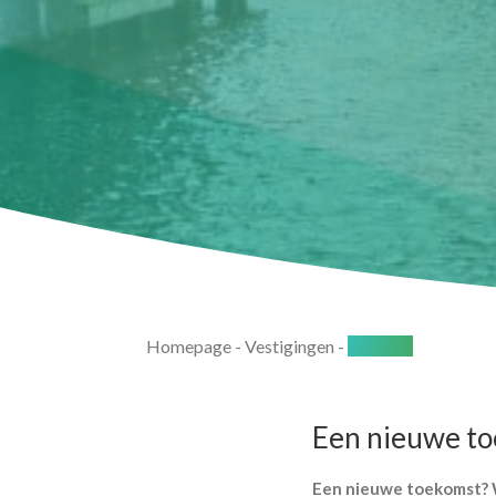
Homepage
-
Vestigingen
-
Alkmaar
Een nieuwe toe
Een nieuwe toekomst? W