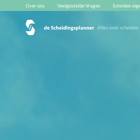
Over ons
Veelgestelde Vragen
Scheiden eige
Vestigingen
Alles over scheiden
Contact
Scheidingsboekje
Zoeken
Over ons
Veelgestelde Vragen
Scheiden eigen bedrijf