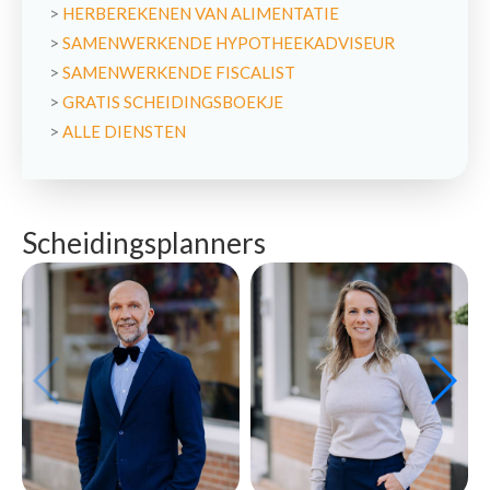
>
HERBEREKENEN VAN ALIMENTATIE
>
SAMENWERKENDE HYPOTHEEKADVISEUR
>
SAMENWERKENDE FISCALIST
>
GRATIS SCHEIDINGSBOEKJE
>
ALLE DIENSTEN
Scheidingsplanners