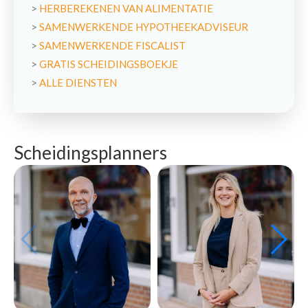
>
HERBEREKENEN VAN ALIMENTATIE
>
SAMENWERKENDE HYPOTHEEKADVISEUR
>
SAMENWERKENDE FISCALIST
>
GRATIS SCHEIDINGSBOEKJE
>
ALLE DIENSTEN
Scheidingsplanners