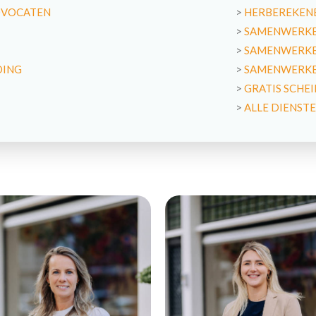
DVOCATEN
>
HERBEREKENE
>
SAMENWERKE
>
SAMENWERKE
DING
>
SAMENWERKEN
>
GRATIS SCHE
>
ALLE DIENST