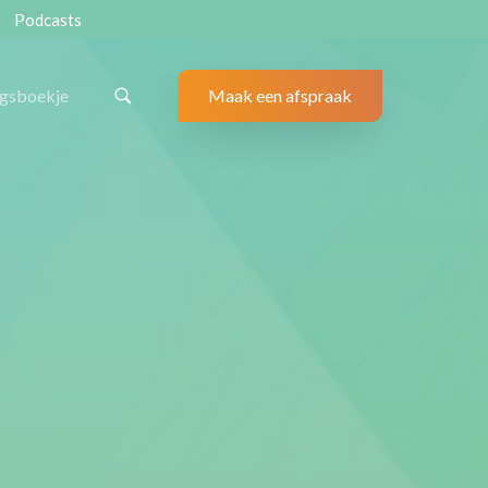
Podcasts
ngsboekje
Maak een afspraak