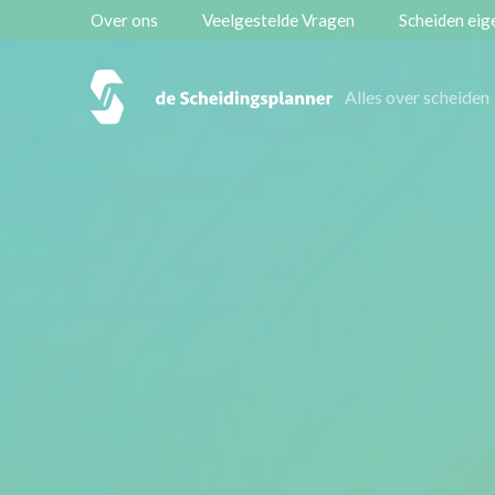
Over ons
Veelgestelde Vragen
Scheiden eige
Vestigingen
Alles over scheiden
Contact
Scheidingsboekje
Zoeken
Over ons
Veelgestelde Vragen
Scheiden eigen bedrijf