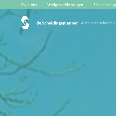
Over ons
Veelgestelde Vragen
Scheiden eige
Vestigingen
Alles over scheiden
Contact
Scheidingsboekje
Zoeken
Over ons
Veelgestelde Vragen
Scheiden eigen bedrijf