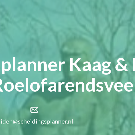
splanner Kaag & 
Roelofarendsvee
eiden@scheidingsplanner.nl