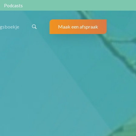
Podcasts
ngsboekje
Maak een afspraak