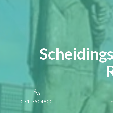
Scheiding
071-7504800
l