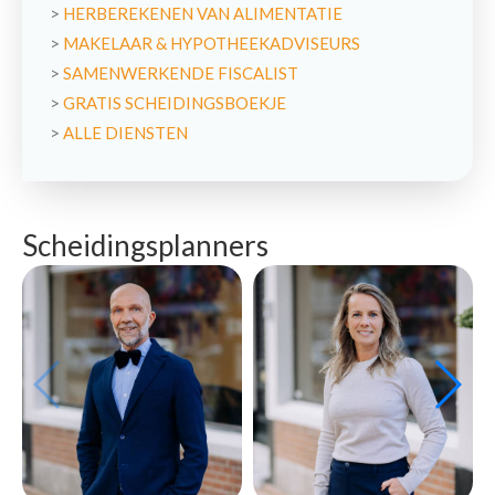
>
HERBEREKENEN VAN ALIMENTATIE
>
MAKELAAR & HYPOTHEEKADVISEURS
>
SAMENWERKENDE FISCALIST
>
GRATIS SCHEIDINGSBOEKJE
>
ALLE DIENSTEN
Scheidingsplanners