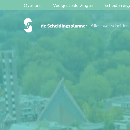
Over ons
Veelgestelde Vragen
Scheiden eige
Vestigingen
Alles over scheiden
Contact
Scheidingsboekje
Zoeken
Over ons
Veelgestelde Vragen
Scheiden eigen bedrijf