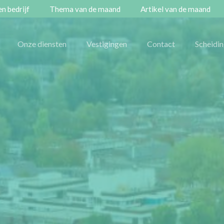
n bedrijf
Thema van de maand
Artikel van de maand
Onze diensten
Vestigingen
Contact
Scheidi