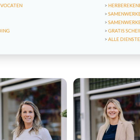
DVOCATEN
>
HERBEREKENE
>
SAMENWERKE
>
SAMENWERKEN
DING
>
GRATIS SCHE
>
ALLE DIENST