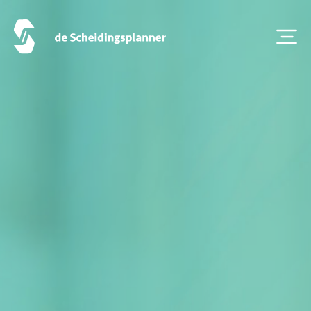
Vestigingen
Contact
Scheidingsboekje
Zoeken
Over ons
Veelgestelde Vragen
Scheiden eigen bedrijf