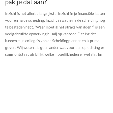
pak je dat aan?
Inzicht is het allerbelangrijkste. Inzicht in je financiële lasten
voor en na de scheiding. Inzicht in wat je na de scheiding nog
te besteden hebt. “Waar moet ik het straks van doen?” is een
veelgebruikte opmerking bij mij op kantoor. Dat inzicht
kunnen mijn collega’s van de Scheidingplanner en ik prima
geven. Wij weten als geen ander wat voor een opluchting er
Maak een afspraak
soms ontstaat als blijkt welke mogelijkheden er wel zijn. En
hoe je die moet realiseren en wat je met elkaar zou kunnen
afspreken om tot concrete oplossingen te komen. ‘Ik wil
scheiden, maar heb geen woning’ hoeft dus echt geen
belemmering te vormen. Je kunt de scheiding in gang zetten
zonder dat je een concreet perspectief hebt op een nieuwe
woning. Als je in gesprek bent en blijft met elkaar, dan is er
veel mogelijk. Vaak veel meer dan je denkt.