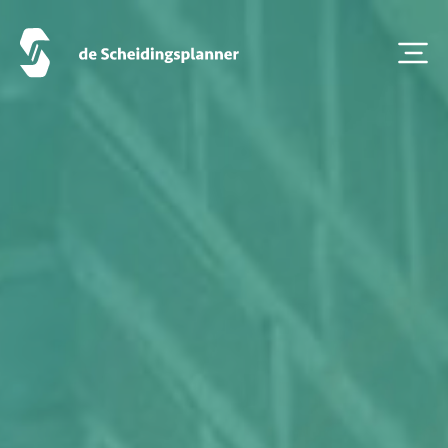
Scheidingsboekje
Zoeken
Over ons
Veelgestelde Vragen
Scheiden eigen bedrijf
Thema van de maand
Artikel van de maand
Podcasts