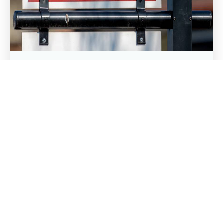
Maak een afspraak
Wanneer eerst verkopen
verstandig is
Soms is een snelle verkoop juist de meest logische
keuze. Bijvoorbeeld wanneer:
Geen van beiden in de woning wil blijven
wonen.
De hypotheeklasten te hoog zijn geworden.
Er onvoldoende financiële ruimte is voor een
uitkoop.