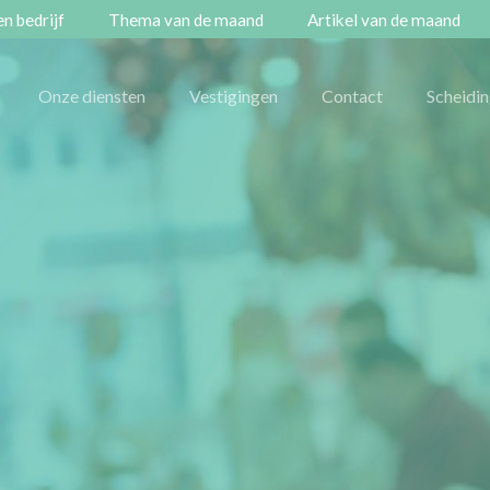
n bedrijf
Thema van de maand
Artikel van de maand
Onze diensten
Vestigingen
Contact
Scheidi