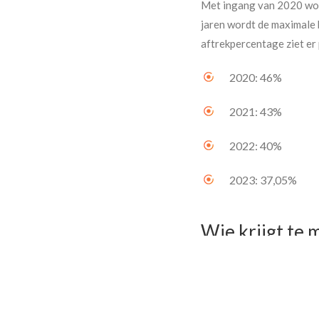
Met ingang van 2020 word
jaren wordt de maximale
aftrekpercentage ziet er p
2020: 46%
2021: 43%
2022: 40%
2023: 37,05%
Wie krijgt te 
Vooral de hogere inkome
Voor inkomens vanaf € 68
maximaal 46% in plaats v