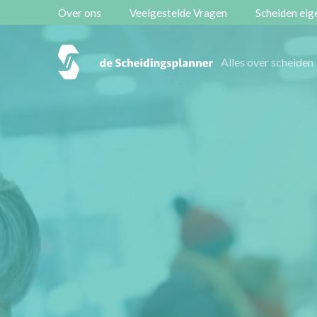
Over ons
Veelgestelde Vragen
Scheiden eige
Alles over scheiden
Onze diensten
Alles over scheiden
Vestigingen
Contact
Scheidingsboekje
Zoeken
Over ons