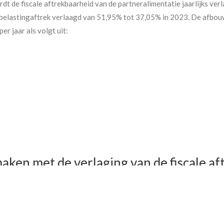
t de fiscale aftrekbaarheid van de partneralimentatie jaarlijks ve
 belastingaftrek verlaagd van 51,95% tot 37,05% in 2023. De afbou
er jaar als volgt uit:
maken met de verlaging van de fiscale a
ns hebben met ingang van 2020 minder belastingvoordeel door deze
.507 geldt dat dit jaar (2020) de betaalde partneralimentatie nog m
an 51,95% in 2019. Voor deze groep zullen de netto alimentatielas