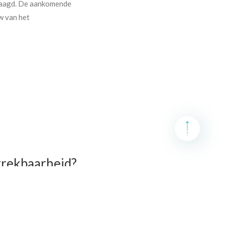
rlaagd. De aankomende
w van het
ftrekbaarheid?
 nieuwe belastingregel.
aar aftrekbaar is tegen
ten dus gaan toenemen.