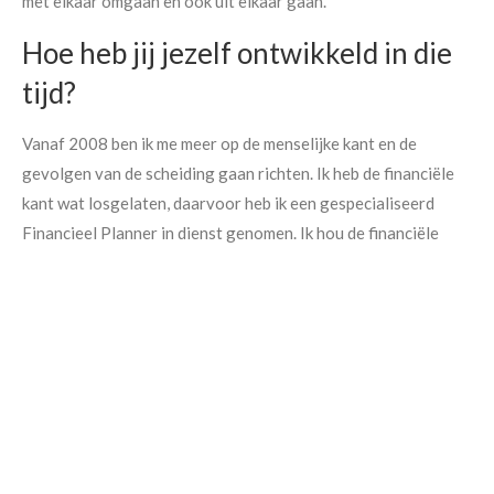
met elkaar omgaan en ook uit elkaar gaan.
Hoe heb jij jezelf ontwikkeld in die
tijd?
Vanaf 2008 ben ik me meer op de menselijke kant en de
gevolgen van de scheiding gaan richten. Ik heb de financiële
kant wat losgelaten, daarvoor heb ik een gespecialiseerd
Maak een afspraak
Financieel Planner in dienst genomen. Ik hou de financiële
ontwikkelingen natuurlijk wel bij, maar ik heb bewust gekozen
om wat meer de psychologische aspecten van het scheiden op
te pakken. Ik heb de opleiding tot mediator gevolgd en mij
aangesloten bij de Mediators federatie Nederland (MfN). Het
meer focussen op het proces brengt mij als persoon gewoon
veel meer en ik kan veel meer bijdragen aan het gehele proces
en de gevolgen.
Wat vinden klanten belangrijk in