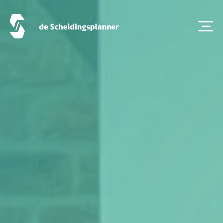
Contact
Scheidingsboekje
Zoeken
Over ons
Veelgestelde Vragen
Scheiden eigen bedrijf
Thema van de maand
Artikel van de maand